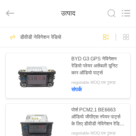
Optoelectronics
Technology
Co.,
उत्पाद
Ltd..
All
Rights
Reserved.
Developed
घर
by
157
ECER
डीवीडी नेविगेशन रेडियो
एलसीडी कार पैनल
उत्पादों
BYD G3 GPS नेविगेशन
रेडियो प्लेयर असेंबली यूनिट
वीआर
कार ऑडियो पार्ट्स
दिखाएँ
negotiable MOQ:एक टुकड़ा
संपर्क
304
हमारे
बारे
पोर्श PCM2.1 BE6663
कार एलसीडी मॉड्यूल
ऑडियो जीपीएस स्पेयर पार्ट्स
में
के लिए डीवीडी नेविगेशन रेडियो
प्लेयर
negotiable MOQ:एक टुकड़ा