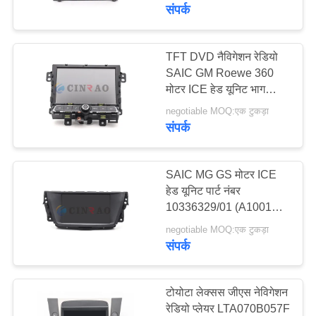
कारखाना
संपर्क
भ्रमण
TFT DVD नैविगेशन रेडियो
34
SAIC GM Roewe 360 ​​
गुणवत्ता
ऑटोमोटिव एलसीडी
मोटर ICE हेड यूनिट भाग
नियंत्रण
संख्या 10314480
डिस्प्ले
negotiable MOQ:एक टुकड़ा
संपर्क
संपर्क
करें
SAIC MG GS मोटर ICE
हेड यूनिट पार्ट नंबर
10336329/01 (A1001R)
186
समाचार
कार जीपीएस नेविगेशन के लिए
negotiable MOQ:एक टुकड़ा
संपर्क
एलसीडी स्क्रीन पैनल
एक
उद्धरण
टोयोटा लेक्सस जीएस नेविगेशन
की
रेडियो प्लेयर LTA070B057F