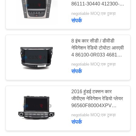
86111-30440 412300-
विनती
0422
negotiable MOQ:एक टुकड़ा
करे
संपर्क
196
साइटमैप
जीपीएस एलसीडी स्क्रीन
8 इंच कार सीडी / डीवीडी
नेविगेशन रेडियो टोयोटा आरएवी
4 86100-0R033 468100-
PRIVACY
2991 ऑडियो सिस्टम
negotiable MOQ:एक टुकड़ा
POLICY
संपर्क
144
2016 हुंडई टक्सन कार
एलसीडी डिस्प्ले
जीपीएस नेविगेशन रेडियो प्लेयर
96560F80004XPV
विधानसभा
APB12F8CG
negotiable MOQ:एक टुकड़ा
संपर्क