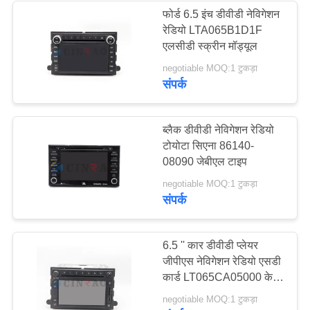
फोर्ड 6.5 इंच डीवीडी नेविगेशन
रेडियो LTA065B1D1F
107
एलसीडी स्क्रीन मॉड्यूल
negotiable MOQ:1 टुकड़ा
TFT टच स्क्रीन
संपर्क
ब्लैक डीवीडी नेविगेशन रेडियो
टोयोटा सिएना 86140-
08090 जेबीएल टाइप
226
negotiable MOQ:1 टुकड़ा
संपर्क
TFT एलसीडी स्क्रीन
6.5 '' कार डीवीडी प्लेयर
जीपीएस नेविगेशन रेडियो एसडी
कार्ड LT065CA05000 के
साथ
negotiable MOQ:1 टुकड़ा