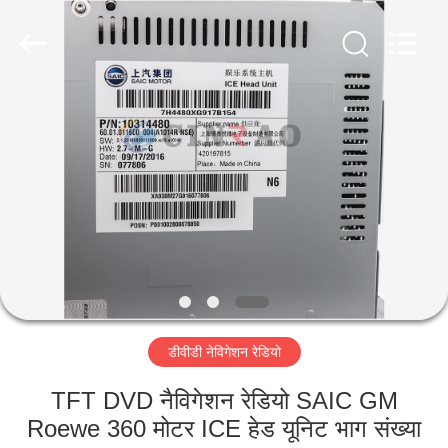
Technology
Co.,
Ltd..
All
Rights
Reserved.
Developed
by
घर
ECER
उत्पादों
वीआर
दिखाएँ
हमारे
डीवीडी नेविगेशन रेडियो
बारे
में
TFT DVD नैविगेशन रेडियो SAIC GM
Roewe 360 ​​मोटर ICE हेड यूनिट भाग संख्या