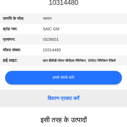
10314480
कारखाना
भ्रमण
उत्पत्ति के प्लेस:
जापान
ब्रांड नाम:
SAIC GM
गुणवत्ता
नियंत्रण
प्रमाणन:
ISO9001
मॉडल संख्या:
10314480
संपर्क
हाई लाइट:
,
कार डीवीडी प्लेयर जीपीएस नेविगेशन
टोयोटा नेविगेशन रेडियो
करें
हमसे संपर्क करें!
समाचार
विवरण प्रकट करें
एक
उद्धरण
इसी तरह के उत्पादों
की