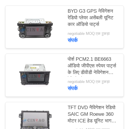
विनती
BYD G3 GPS नेविगेशन
करे
रेडियो प्लेयर असेंबली यूनिट
कार ऑडियो पार्ट्स
साइटमैप
negotiable MOQ:एक टुकड़ा
संपर्क
PRIVACY
पोर्श PCM2.1 BE6663
POLICY
ऑडियो जीपीएस स्पेयर पार्ट्स
के लिए डीवीडी नेविगेशन
रेडियो प्लेयर
negotiable MOQ:एक टुकड़ा
संपर्क
TFT DVD नैविगेशन रेडियो
SAIC GM Roewe 360 ​​
मोटर ICE हेड यूनिट भाग
संख्या 10314480