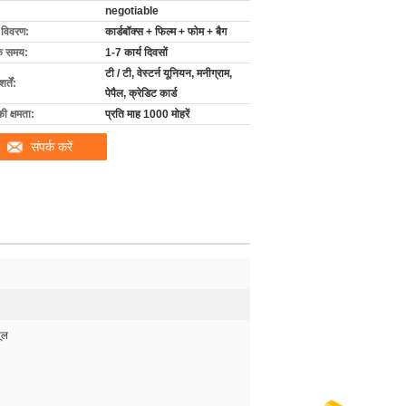
negotiable
ग विवरण:
कार्डबॉक्स + फिल्म + फोम + बैग
के समय:
1-7 कार्य दिवसों
टी / टी, वेस्टर्न यूनियन, मनीग्राम,
्तें:
पेपैल, क्रेडिट कार्ड
की क्षमता:
प्रति माह 1000 मोहरें
संपर्क करें
ूल