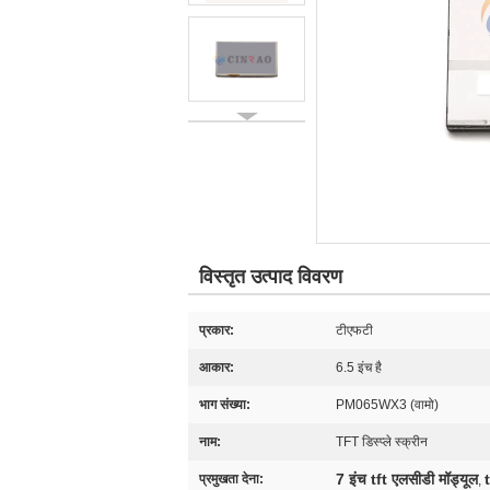
विस्तृत उत्पाद विवरण
प्रकार:
टीएफटी
आकार:
6.5 इंच है
भाग संख्या:
PM065WX3 (वामो)
नाम:
TFT डिस्प्ले स्क्रीन
7 इंच tft एलसीडी मॉड्यूल
प्रमुखता देना:
,