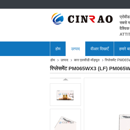
प्रोवीड
सबसे मह
वैश्विक
ATTIT
होम
उत्पाद
वीआर दिखाएँ
हमारे बार
होम
उत्पाद
कार एलसीडी मॉड्यूल
रिप्लेसमेंट PM0
रिप्लेसमेंट PM065WX3 (LF) PM065W