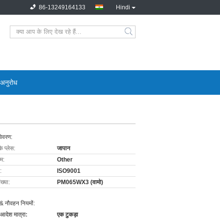
86-13249164133
Hindi
 अनुरोध
विवरण:
के प्लेस:
जापान
ाम:
Other
:
ISO9001
ख्या:
PM065WX3 (वामो)
& नौवहन नियमों:
 आदेश मात्रा:
एक टुकड़ा