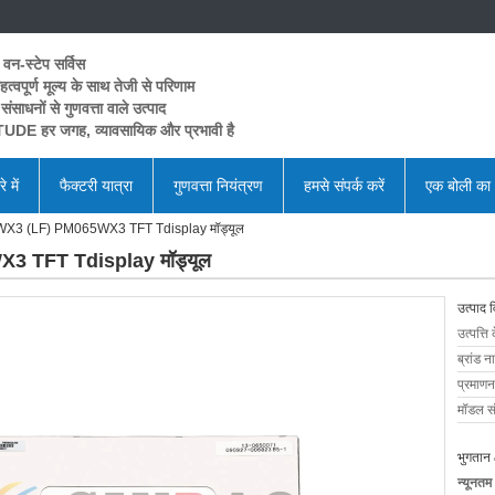
 वन-स्टेप सर्विस
त्वपूर्ण मूल्य के साथ तेजी से परिणाम
 संसाधनों से गुणवत्ता वाले उत्पाद
UDE हर जगह, व्यावसायिक और प्रभावी है
े में
फैक्टरी यात्रा
गुणवत्ता नियंत्रण
हमसे संपर्क करें
एक बोली का
65WX3 (LF) PM065WX3 TFT Tdisplay मॉड्यूल
X3 TFT Tdisplay मॉड्यूल
उत्पाद 
उत्पत्ति 
ब्रांड न
प्रमाणन
मॉडल सं
भुगतान 
न्यूनतम