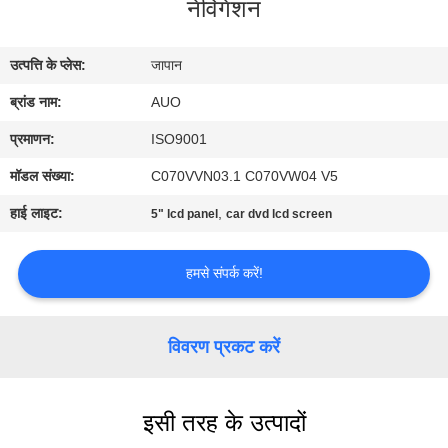
नेविगेशन
कारखाना
भ्रमण
उत्पत्ति के प्लेस:
जापान
ब्रांड नाम:
AUO
गुणवत्ता
नियंत्रण
प्रमाणन:
ISO9001
मॉडल संख्या:
C070VVN03.1 C070VW04 V5
संपर्क
हाई लाइट:
,
5" lcd panel
car dvd lcd screen
करें
हमसे संपर्क करें!
समाचार
विवरण प्रकट करें
एक
उद्धरण
इसी तरह के उत्पादों
की