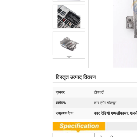
विस्तृत उत्पाद विवरण
प्रकार:
टीएफटी
आवेदन:
कार एपिम मॉड्यूल
कार रेडियो एम्पलीफायर
एलसी
प्रमुखता देना:
,