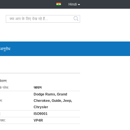
Hindi
 अनुरोध
विवरण:
के प्लेस:
जापान
Dodge Rams, Grand
ाम:
Cherokee, Guide, Jeep,
Chrysler
:
ISO9001
ख्या:
VP4R