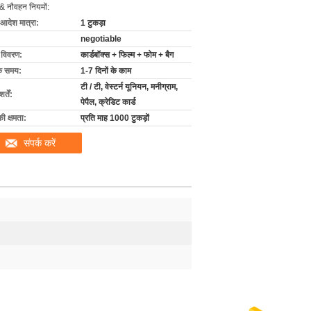
& नौवहन नियमों:
 आदेश मात्रा:
1 टुकड़ा
negotiable
ग विवरण:
कार्डबॉक्स + फिल्म + फोम + बैग
के समय:
1-7 दिनों के काम
टी / टी, वेस्टर्न यूनियन, मनीग्राम,
्तें:
पेपैल, क्रेडिट कार्ड
की क्षमता:
प्रति माह 1000 टुकड़ों
संपर्क करें