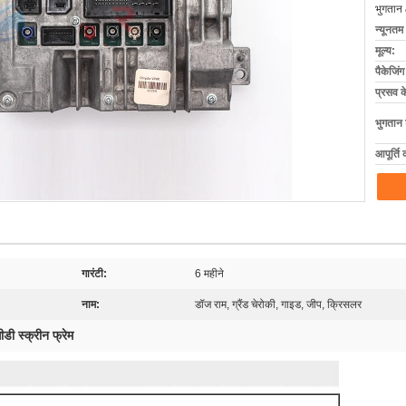
भुगतान 
न्यूनतम
मूल्य:
पैकेजिं
प्रसव 
भुगतान शर
आपूर्ति 
गारंटी:
6 महीने
नाम:
डॉज राम, ग्रैंड चेरोकी, गाइड, जीप, क्रिसलर
डी स्क्रीन फ्रेम