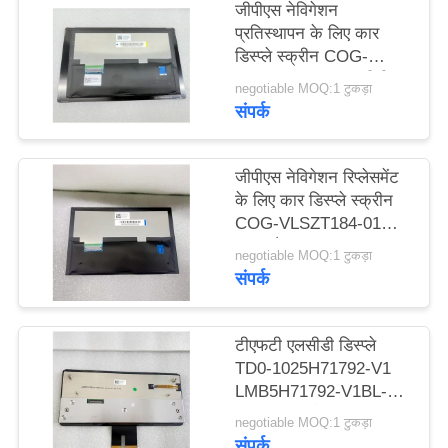
जीपीएस नेविगेशन
विनती
प्रतिस्थापन के लिए कार
करे
डिस्प्ले स्क्रीन COG-
VLSZT420-01 एलसीडी
negotiable MOQ:1 टुकड़ा
पैनल AV070Z81-M00-
संपर्क
साइटमैप
W000
जीपीएस नेविगेशन रिप्लेसमेंट
PRIVACY
के लिए कार डिस्प्ले स्क्रीन
POLICY
COG-VLSZT184-01
LCD पैनल AV070Z8M-
negotiable MOQ:1 टुकड़ा
N11-28P4
संपर्क
टीएफटी एलसीडी डिस्प्ले
TD0-1025H71792-V1
LMB5H71792-V1BL-A
कार स्क्रीन पैनल VPJJZF-
negotiable MOQ:1 टुकड़ा
ASY103A-AAA
संपर्क