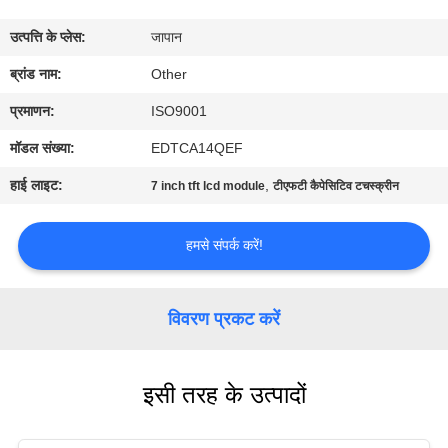
कारखाना
उत्पत्ति के प्लेस:
जापान
भ्रमण
ब्रांड नाम:
Other
गुणवत्ता
प्रमाणन:
ISO9001
नियंत्रण
मॉडल संख्या:
EDTCA14QEF
हाई लाइट:
,
7 inch tft lcd module
टीएफटी कैपेसिटिव टचस्क्रीन
संपर्क
करें
हमसे संपर्क करें!
समाचार
विवरण प्रकट करें
एक
इसी तरह के उत्पादों
उद्धरण
की