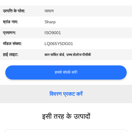
कारखाना
उत्पत्ति के प्लेस:
जापान
भ्रमण
ब्रांड नाम:
Sharp
गुणवत्ता
प्रमाणन:
ISO9001
नियंत्रण
मॉडल संख्या:
LQ065Y5DG01
हाई लाइट:
,
कार सर्किट बोर्ड
उच्च वोल्टेज पीसीबी
संपर्क
करें
हमसे संपर्क करें!
समाचार
विवरण प्रकट करें
एक
इसी तरह के उत्पादों
उद्धरण
की