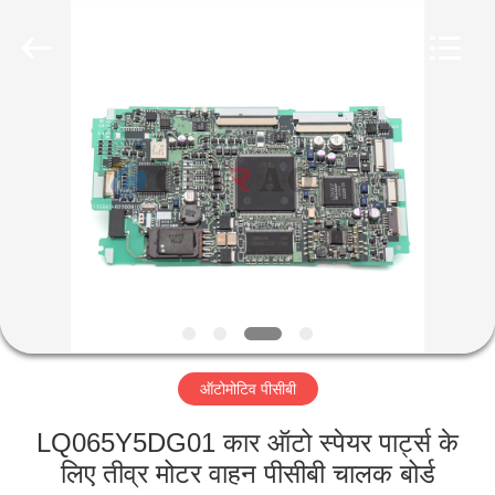
Technology
Co.,
Ltd..
All
Rights
Reserved.
Developed
by
घर
ECER
उत्पादों
वीआर
दिखाएँ
हमारे
ऑटोमोटिव पीसीबी
बारे
में
LQ065Y5DG01 कार ऑटो स्पेयर पार्ट्स के
लिए तीव्र मोटर वाहन पीसीबी चालक बोर्ड