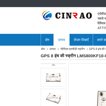
प्रोवीड
सबसे मह
वैश्विक
ATTIT
होम
उत्पाद
वीआर दिखाएँ
हमारे बार
होम
उत्पाद
जीपीएस एलसीडी स्क्रीन
GPS 8 इंच की 
GPS 8 इंच की स्क्रीन LMS800KF10-00