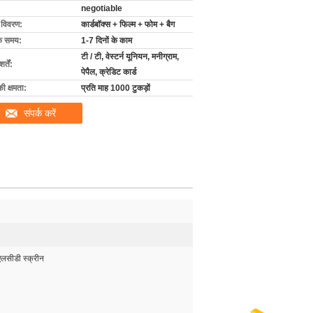
negotiable
ग विवरण:
कार्डबॉक्स + फिल्म + फोम + बैग
के समय:
1-7 दिनों के काम
टी / टी, वेस्टर्न यूनियन, मनीग्राम,
्तें:
पेपैल, क्रेडिट कार्ड
की क्षमता:
प्रति माह 1000 टुकड़ों
संपर्क करें
लसीडी स्क्रीन