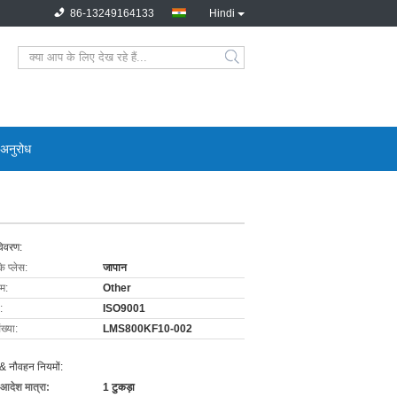
86-13249164133
Hindi
 अनुरोध
विवरण:
के प्लेस:
जापान
ाम:
Other
:
ISO9001
ख्या:
LMS800KF10-002
& नौवहन नियमों:
 आदेश मात्रा:
1 टुकड़ा