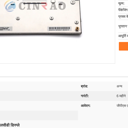
मूल्य:
पैकेजिं
प्रसव 
भुगतान शर
आपूर्ति 
ब्रांड:
अन्य
गारंटी:
6 महीने
आवेदन:
जीपीएस ए
लसीडी डिस्प्ले