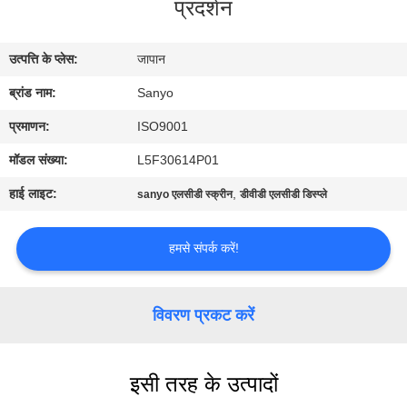
प्रदर्शन
कारखाना
भ्रमण
उत्पत्ति के प्लेस:
जापान
ब्रांड नाम:
Sanyo
गुणवत्ता
नियंत्रण
प्रमाणन:
ISO9001
मॉडल संख्या:
L5F30614P01
संपर्क
हाई लाइट:
,
sanyo एलसीडी स्क्रीन
डीवीडी एलसीडी डिस्प्ले
करें
हमसे संपर्क करें!
समाचार
विवरण प्रकट करें
एक
उद्धरण
इसी तरह के उत्पादों
की