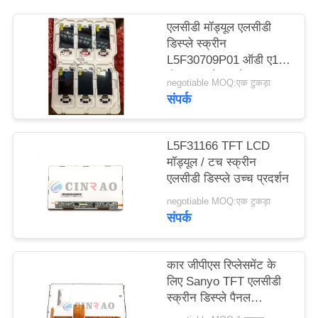
विनती
एलसीडी मॉड्यूल एलसीडी
करे
डिस्प्ले स्क्रीन
L5F30709P01 ऑडी ए1
वीडब्ल्यू पासैट स्कोडा सुपरब
साइटमैप
negotiable MOQ:एक टुकड़ा
इंस्ट्रूमेंट क्लस्टर
संपर्क
L5F30709P03 के लिए
PRIVACY
L5F31166 TFT LCD
POLICY
मॉड्यूल / टच स्क्रीन
एलसीडी डिस्प्ले उच्च प्रदर्शन
negotiable MOQ:एक टुकड़ा
संपर्क
कार जीपीएस रिप्लेसमेंट के
लिए Sanyo TFT एलसीडी
स्क्रीन डिस्प्ले पैनल
L5S30978P00