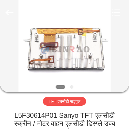
Technology
Co.,
Ltd..
All
Rights
Reserved.
Developed
by
घर
ECER
उत्पादों
वीआर
दिखाएँ
हमारे
TFT एलसीडी मॉड्यूल
बारे
में
L5F30614P01 Sanyo TFT एलसीडी
स्क्रीन / मोटर वाहन एलसीडी डिस्प्ले उच्च