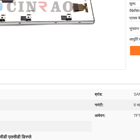
मूल्य:
पैकेजिं
प्रसव 
भुगतान शर
आपूर्ति 
ब्रांड:
SA
गारंटी:
6 मह
आवेदन:
TFT
वीडी एलसीडी डिस्प्ले