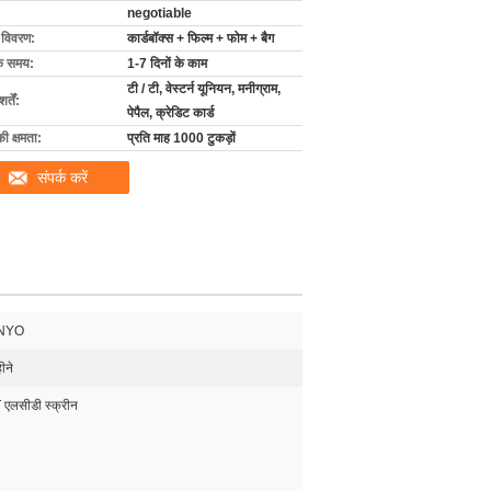
negotiable
ग विवरण:
कार्डबॉक्स + फिल्म + फोम + बैग
के समय:
1-7 दिनों के काम
टी / टी, वेस्टर्न यूनियन, मनीग्राम,
्तें:
पेपैल, क्रेडिट कार्ड
की क्षमता:
प्रति माह 1000 टुकड़ों
संपर्क करें
NYO
ीने
 एलसीडी स्क्रीन