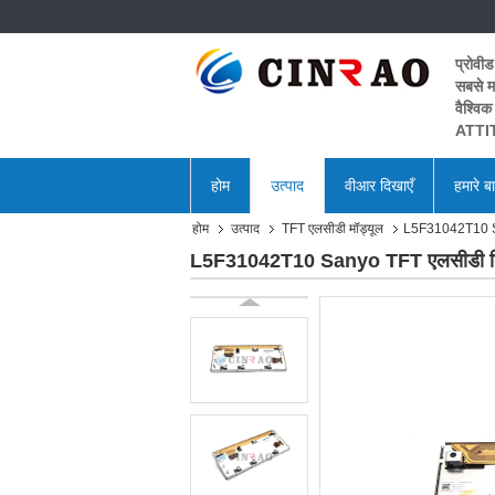
प्रोवीड
सबसे मह
वैश्विक
ATTIT
होम
उत्पाद
वीआर दिखाएँ
हमारे बार
होम
उत्पाद
TFT एलसीडी मॉड्यूल
L5F31042T10 Sany
L5F31042T10 Sanyo TFT एलसीडी डिस्प्