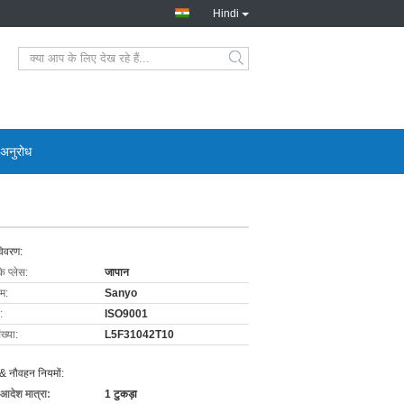
Hindi
 अनुरोध
विवरण:
के प्लेस:
जापान
ाम:
Sanyo
:
ISO9001
ख्या:
L5F31042T10
& नौवहन नियमों:
 आदेश मात्रा:
1 टुकड़ा