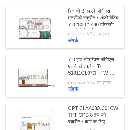
विनती
हिताची टीएफटी जीपीएस
करे
एलसीडी स्क्रीन / ऑटोमोटिव
7.0 "800 * 480 टीएफटी
एलसीडी डिस्प्ले
साइटमैप
negotiable MOQ:एक टुकड़ा
TX18D11VM1CAA
संपर्क
PRIVACY
7.0 इंच ऑप्ट्रेक्स जीपीएस
POLICY
एलसीडी स्क्रीन T-
51811GL070H-FW-
ABN ऑटोमोबाइल डिस्प्ले
negotiable MOQ:एक टुकड़ा
पैनल
संपर्क
CPT CLAA080LJ01CW
TFT GPS 8 इंच की
स्क्रीन / कार के लिए
नेविगेशन स्क्रीन