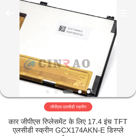
Technology
Co.,
Ltd..
All
Rights
Reserved.
Developed
by
घर
ECER
उत्पादों
वीआर
दिखाएँ
हमारे
जीपीएस एलसीडी स्क्रीन
बारे
में
कार जीपीएस रिप्लेसमेंट के लिए 17.4 इंच TFT
एलसीडी स्क्रीन GCX174AKN-E डिस्प्ले