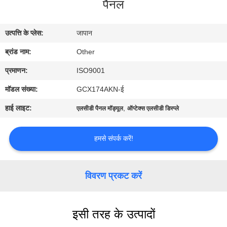
पैनल
कारखाना
भ्रमण
उत्पत्ति के प्लेस:
जापान
ब्रांड नाम:
Other
गुणवत्ता
नियंत्रण
प्रमाणन:
ISO9001
मॉडल संख्या:
GCX174AKN-ई
संपर्क
हाई लाइट:
,
एलसीडी पैनल मॉड्यूल
ऑप्टेक्स एलसीडी डिस्प्ले
करें
हमसे संपर्क करें!
समाचार
विवरण प्रकट करें
एक
उद्धरण
इसी तरह के उत्पादों
की