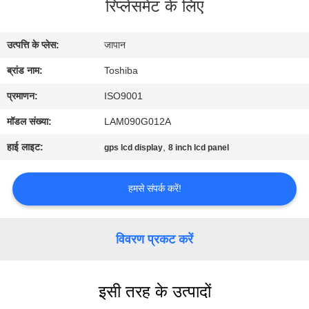
रिप्लेसमेंट के लिए
कारखाना
भ्रमण
उत्पत्ति के प्लेस:
जापान
ब्रांड नाम:
Toshiba
गुणवत्ता
नियंत्रण
प्रमाणन:
ISO9001
मॉडल संख्या:
LAM090G012A
संपर्क
हाई लाइट:
,
gps lcd display
8 inch lcd panel
करें
हमसे संपर्क करें!
समाचार
विवरण प्रकट करें
एक
उद्धरण
इसी तरह के उत्पादों
की