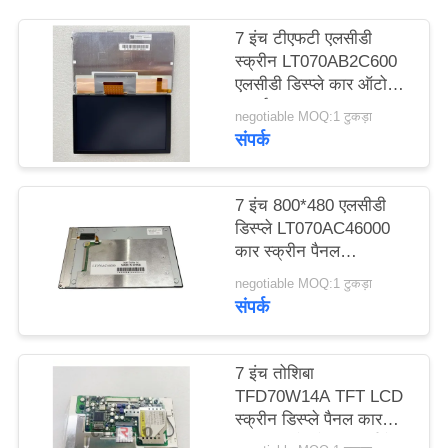
विनती
7 इंच टीएफटी एलसीडी
करे
स्क्रीन LT070AB2C600
एलसीडी डिस्प्ले कार ऑटो
पार्ट्स
साइटमैप
negotiable MOQ:1 टुकड़ा
संपर्क
PRIVACY
7 इंच 800*480 एलसीडी
POLICY
डिस्प्ले LT070AC46000
कार स्क्रीन पैनल
LT070AC46100 WLED
negotiable MOQ:1 टुकड़ा
LVDS
संपर्क
7 इंच तोशिबा
TFD70W14A TFT LCD
स्क्रीन डिस्प्ले पैनल कार
GPS ऑटो स्पेयर पार्ट्स के