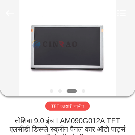
Technology
Co.,
Ltd..
All
Rights
Reserved.
Developed
by
घर
ECER
उत्पादों
वीआर
दिखाएँ
हमारे
TFT एलसीडी स्क्रीन
बारे
में
तोशिबा 9.0 इंच LAM090G012A TFT
एलसीडी डिस्प्ले स्क्रीन पैनल कार ऑटो पार्ट्स