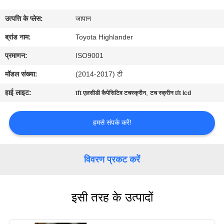
कारखाना
उत्पत्ति के प्लेस:
जापान
भ्रमण
ब्रांड नाम:
Toyota Highlander
गुणवत्ता
प्रमाणन:
ISO9001
नियंत्रण
मॉडल संख्या:
(2014-2017) टी
हाई लाइट:
,
tft एलसीडी कैपेसिटिव टचस्क्रीन
टच स्क्रीन tft lcd
संपर्क
करें
हमसे संपर्क करें!
समाचार
विवरण प्रकट करें
एक
इसी तरह के उत्पादों
उद्धरण
की