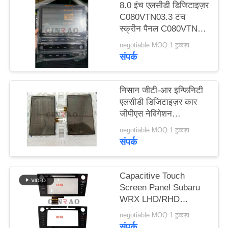
8.0 इंच एलसीडी डिजिटाइज़र
विनती
C080VTN03.3 टच
करे
स्क्रीन पैनल C080VTN03
होंडा के लिए
negotiable MOQ:1 टुकड़ा
संपर्क
साइटमैप
निसान जीटी-आर इन्फिनिटी
PRIVACY
एलसीडी डिजिटाइज़र कार
POLICY
जीपीएस नेविगेशन
प्रतिस्थापन के लिए 8 इंच
negotiable MOQ:1 टुकड़ा
टच स्क्रीन पैनल
संपर्क
Capacitive Touch
Screen Panel Subaru
WRX LHD/RHD
Vehicles Car LCD
negotiable MOQ:1 टुकड़ा
Digitizer
संपर्क