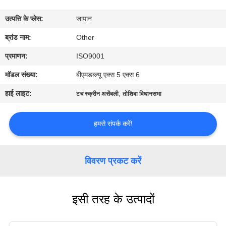
कारखाना
उत्पत्ति के प्लेस:
जापान
भ्रमण
ब्रांड नाम:
Other
गुणवत्ता
प्रमाणन:
ISO9001
नियंत्रण
मॉडल संख्या:
बीएमडब्ल्यू एक्स 5 एक्स 6
हाई लाइट:
,
टच स्क्रीन असेंबली
तोशिबा विधानसभा
संपर्क
करें
हमसे संपर्क करें!
समाचार
विवरण प्रकट करें
एक
इसी तरह के उत्पादों
उद्धरण
की