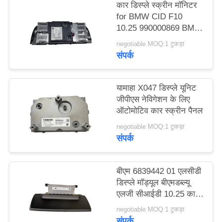
कार डिस्प्ले स्क्रीन मॉनिटर
विनती
for BMW CID F10
करे
10.25 990000869 BM
9243897 01 C LCD
negotiable MOQ:1 टुकड़ा
Modules GPS
संपर्क
साइटमैप
Navigation
यामाहा X047 डिस्प्ले यूनिट
PRIVACY
जीपीएस नेविगेशन के लिए
POLICY
ऑटोमोटिव कार स्क्रीन पैनल
negotiable MOQ:1 टुकड़ा
संपर्क
बीएम 6839442 01 एलसीडी
डिस्प्ले मॉड्यूल बीएमडब्ल्यू
एलजी सीआईडी 10.25 कार
स्क्रीन असेंबली
negotiable MOQ:1 टुकड़ा
टी-55855GD103H-LW-
संपर्क