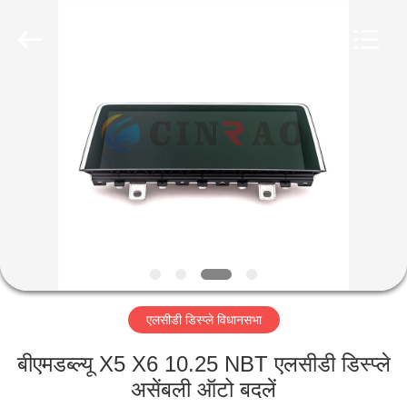
Co.,
Ltd..
All
Rights
Reserved.
Developed
by
ECER
घर
उत्पादों
वीआर
दिखाएँ
हमारे
एलसीडी डिस्प्ले विधानसभा
बारे
में
बीएमडब्ल्यू X5 X6 10.25 NBT एलसीडी डिस्प्ले
असेंबली ऑटो बदलें